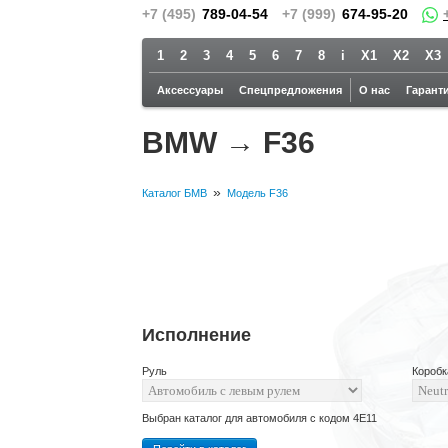
+7 (495)
789-04-54
+7 (999)
674-95-20
1
2
3
4
5
6
7
8
i
X1
X2
X3
Аксессуары
Спецпредложения
О нас
Гарант
BMW → F36
»
Каталог БМВ
Модель F36
Исполнение
Руль
Коробк
Выбран каталог для автомобиля с кодом 4E11