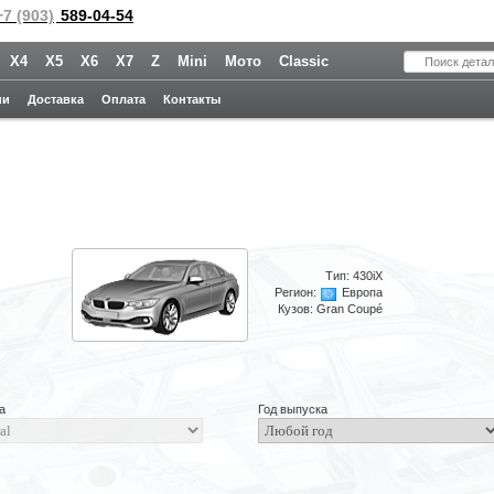
+7 (903)
589-04-54
X4
X5
X6
X7
Z
Mini
Мото
Classic
Поиск детал
ии
Доставка
Оплата
Контакты
Тип:
430iX
Регион:
Европа
Кузов:
Gran Coupé
а
Год выпуска