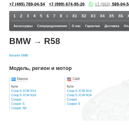
+7 (495) 789-04-54
+7 (999) 674-95-20
+7 (903)
589-04-5
1
2
3
4
5
6
7
8
i
X1
X2
X3
X4
X5
X6
Аксессуары
Спецпредложения
О нас
Гарантии
Доставка
Оп
BMW → R58
Каталог БМВ
Модель, регион и мотор
Европа
США
Купе
Купе
Coop.S JCW N14
Coop.S JCW N14
Coop.S JCW N18
Coop.S JCW N18
Cooper
Cooper
Cooper S
Cooper S
Cooper SD